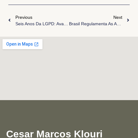
Previous
Next
Seis Anos Da LGPD: Avanços, Desafios E O Futuro Da Privacidade No Brasil
Brasil Regulamenta As Apostas Esportivas: Um Mercado Promissor Com Desafios A Superar
Cesar Marcos Klouri