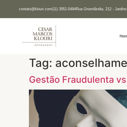
contato@klouri.com
(11) 3051-5494
Rua Groenlândia, 212 - Jardin
Hom
Tag:
aconselhamen
Gestão Fraudulenta vs