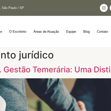
s, São Paulo / SP
e
O Escritório
Áreas de Atuação
Equipe
Blog
Contato
to jurídico
. Gestão Temerária: Uma Dist