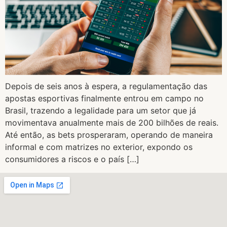
Depois de seis anos à espera, a regulamentação das
apostas esportivas finalmente entrou em campo no
Brasil, trazendo a legalidade para um setor que já
movimentava anualmente mais de 200 bilhões de reais.
Até então, as bets prosperaram, operando de maneira
informal e com matrizes no exterior, expondo os
consumidores a riscos e o país […]