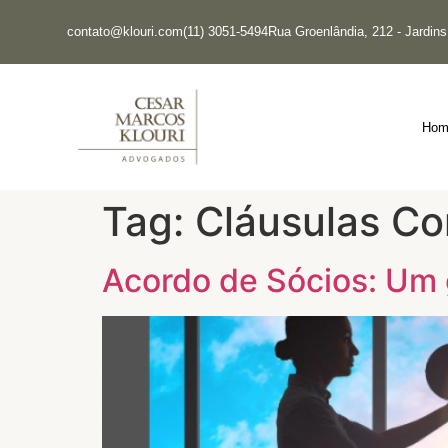
contato@klouri.com
(11) 3051-5494
Rua Groenlândia, 212 - Jardin
Hom
Tag:
Cláusulas Co
Acordo de Sócios: Um g