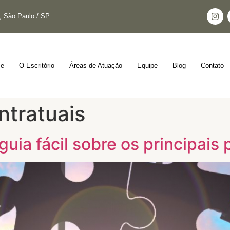
s, São Paulo / SP
e
O Escritório
Áreas de Atuação
Equipe
Blog
Contato
ntratuais
uia fácil sobre os principais