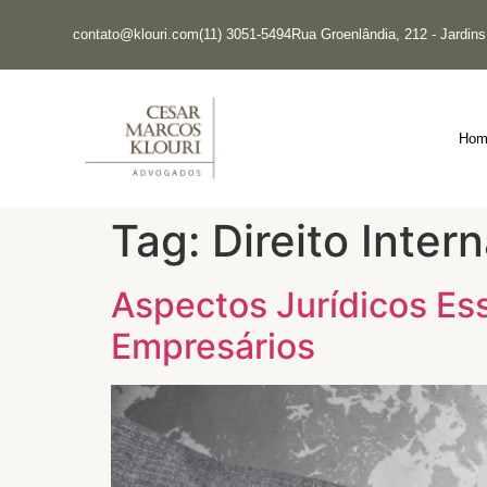
contato@klouri.com
(11) 3051-5494
Rua Groenlândia, 212 - Jardin
Hom
Tag:
Direito Inter
Aspectos Jurídicos Ess
Empresários