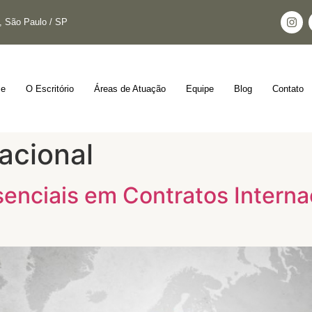
s, São Paulo / SP
e
O Escritório
Áreas de Atuação
Equipe
Blog
Contato
nacional
enciais em Contratos Interna