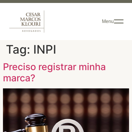
Menu
Tag:
INPI
Preciso registrar minha
marca?