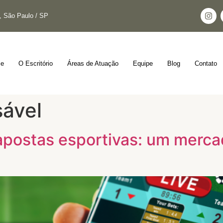
s, São Paulo / SP
e
O Escritório
Áreas de Atuação
Equipe
Blog
Contato
ável
 apostas esportivas: um merc