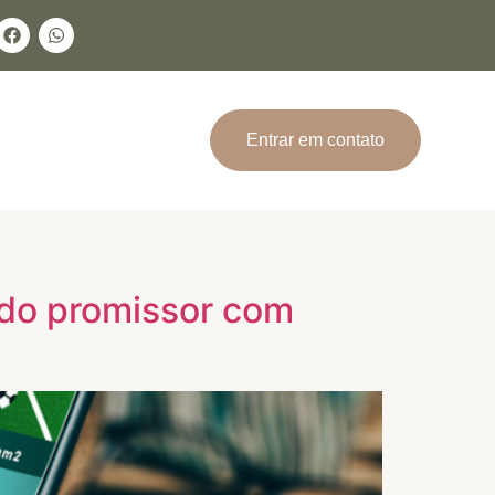
Entrar em contato
ado promissor com