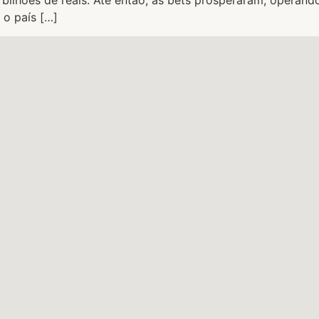
ilhões de reais. Até então, as bets prosperaram, operand
 o país […]