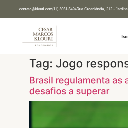
contato@klouri.com
(11) 3051-5494
Rua Groenlândia, 212 - Jardin
Hom
Tag:
Jogo respons
Brasil regulamenta as
desafios a superar