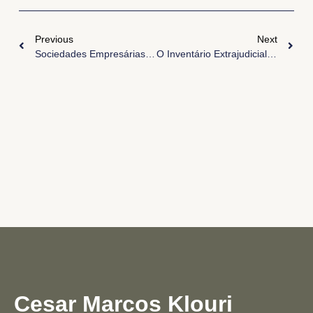
Previous
Next
Sociedades Empresárias E A Delicada Questão Da Exclusão De Sócios
O Inventário Extrajudicial: Um Guia Completo Para Regularizar A Herança
Cesar Marcos Klouri