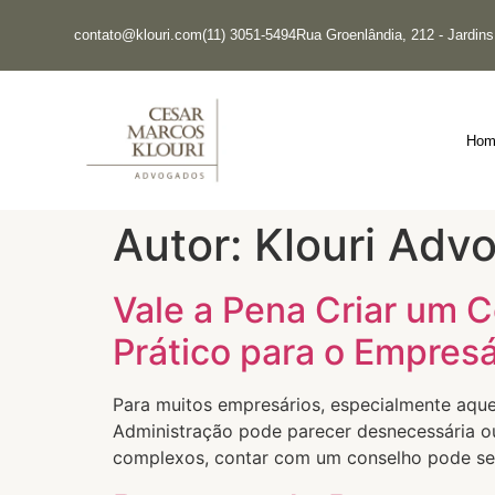
contato@klouri.com
(11) 3051-5494
Rua Groenlândia, 212 - Jardin
Hom
Autor:
Klouri Adv
Vale a Pena Criar um 
Prático para o Empresá
Para muitos empresários, especialmente aque
Administração pode parecer desnecessária o
complexos, contar com um conselho pode ser 